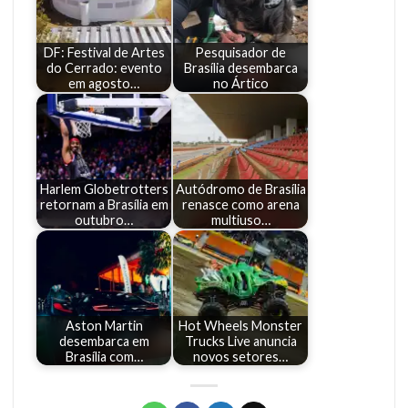
DF: Festival de Artes
Pesquisador de
do Cerrado: evento
Brasília desembarca
em agosto…
no Ártico
Harlem Globetrotters
Autódromo de Brasília
retornam a Brasília em
renasce como arena
outubro…
multiuso…
Aston Martin
Hot Wheels Monster
desembarca em
Trucks Live anuncia
Brasília com…
novos setores…