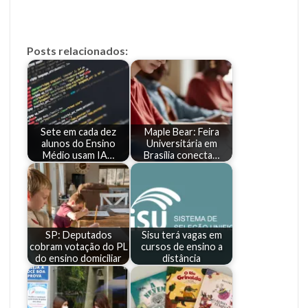
Posts relacionados:
Sete em cada dez
Maple Bear: Feira
alunos do Ensino
Universitária em
Médio usam IA…
Brasília conecta…
SP: Deputados
Sisu terá vagas em
cobram votação do PL
cursos de ensino a
do ensino domiciliar
distância