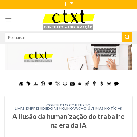
Skip
to
content
CONTEXTO
,
CONTEXTO
LIVRE
,
EMPREENDEDORISMO
,
INOVAÇÃO
,
ÚLTIMAS NOTÍCIAS
A ilusão da humanização do trabalho
na era da IA