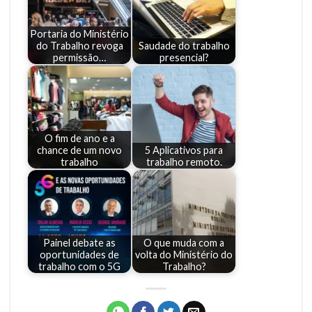
Portaria do Ministério
do Trabalho revoga
Saudade do trabalho
permissão…
presencial?
O fim de ano e a
chance de um novo
5 Aplicativos para
trabalho
trabalho remoto.
Painel debate as
O que muda com a
oportunidades de
volta do Ministério do
trabalho com o 5G
Trabalho?