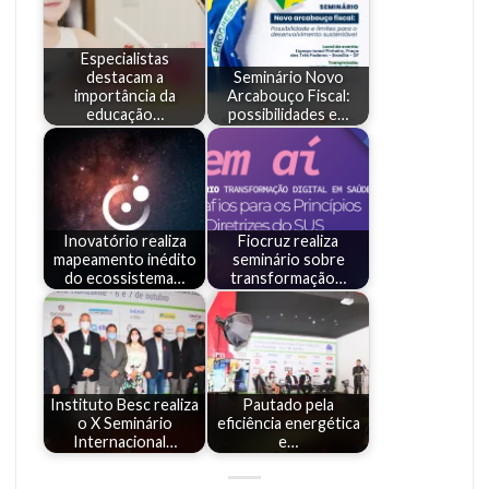
Especialistas
destacam a
Seminário Novo
importância da
Arcabouço Fiscal:
educação…
possibilidades e…
Inovatório realiza
Fiocruz realiza
mapeamento inédito
seminário sobre
do ecossistema…
transformação…
Instituto Besc realiza
Pautado pela
o X Seminário
eficiência energética
Internacional…
e…