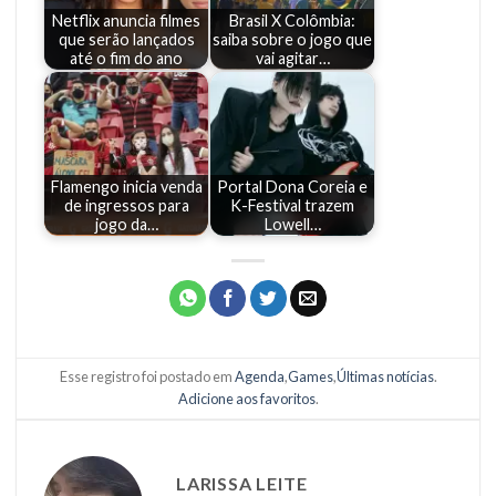
Netflix anuncia filmes
Brasil X Colômbia:
que serão lançados
saiba sobre o jogo que
até o fim do ano
vai agitar…
Flamengo inicia venda
Portal Dona Coreia e
de ingressos para
K-Festival trazem
jogo da…
Lowell…
Esse registro foi postado em
Agenda
,
Games
,
Últimas notícias
.
Adicione aos favoritos
.
LARISSA LEITE