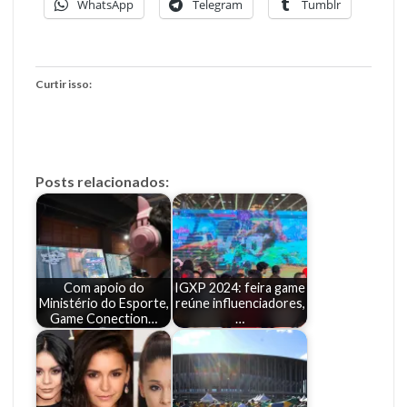
WhatsApp
Telegram
Tumblr
Curtir isso:
Posts relacionados:
Com apoio do
IGXP 2024: feira game
Ministério do Esporte,
reúne influenciadores,
Game Conection…
…