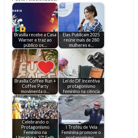
Brasília recebe a Casa
Elas Publicam 2025
Warner e traz ao
reúne mais de 280
público os…
mulheres e…
Brasília Coffee Run +
Lei do DF incentiva
Coffee Party
protagonismo
movimenta o…
feminino na ciência
Celebrando o
Protagonismo
I Troféu de Vela
Feminino na
Feminina promove o
Literatura: 37ª Felib
protagonismo…