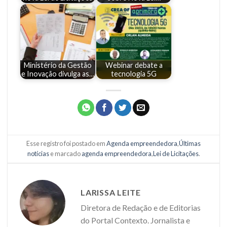
Ministério da Gestão
Webinar debate a
e Inovação divulga as…
tecnologia 5G
Esse registro foi postado em
Agenda empreendedora
,
Últimas
notícias
e marcado
agenda empreendedora
,
Lei de Licitações
.
LARISSA LEITE
Diretora de Redação e de Editorias
do Portal Contexto. Jornalista e