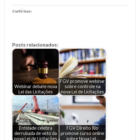
Curtir isso:
Posts relacionados:
FGV promove webinar
Webinar debate nova
sobre controle na
Lei das Licitações
nova Lei de Licitações
Entidade celebra
FGV Direito Rio
derrubada de veto da
promove curso online
nova Lei de Licitações
sobre Nova Lei…