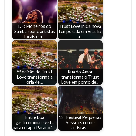
DF: Pioneiros do
Trust Love inicia nova
Samba reúne artistas
temporada em Brasília
locais em…
a…
5ª edição do Trust
Rua do Amor
Love transforma a
transforma o Trust
orla de…
Love em ponto de…
Entre boa
12º Festival Pequenas
gastronomia e vista
Sessões reúne
para o Lago Paranoá,…
artistas…