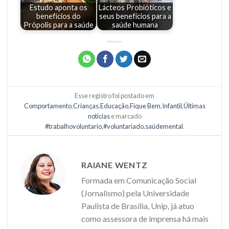
Estudo aponta os
Lácteos Probióticos e
benefícios do
seus benefícios para a
Própolis para a saúde
saúde humana
Esse registro foi postado em
Comportamento
,
Crianças
,
Educação
,
Fique Bem
,
Infantil
,
Últimas
notícias
e marcado
#trabalhovoluntario
,
#voluntariado
,
saúdemental
.
RAIANE WENTZ
Formada em Comunicação Social
(Jornalismo) pela Universidade
Paulista de Brasília, Unip, já atuo
como assessora de imprensa há mais