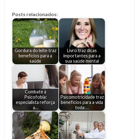
Posts relacionados:
Gordura do leite traz
Livro traz dicas
benefícios para a
importantes para a
saúde
sua saúde mental
Combate à
Psicofobia:
Psicomotricidade traz
especialista reforça
benefícios para a vida
a…
toda:…