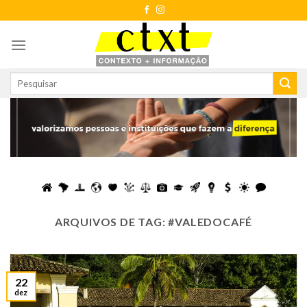
Skip
to
content
ARQUIVOS DE TAG:
#VALEDOCAFÉ
22
dez