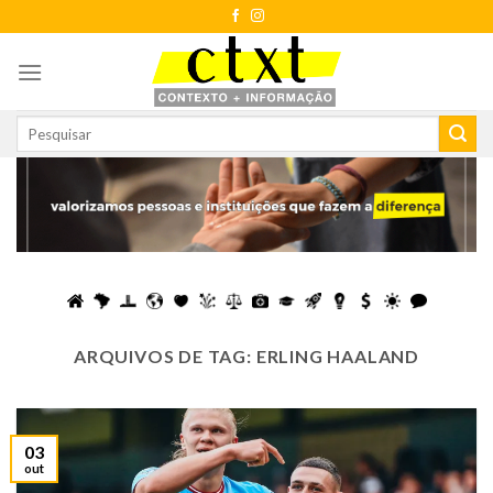
Skip
to
content
ARQUIVOS DE TAG:
ERLING HAALAND
03
out