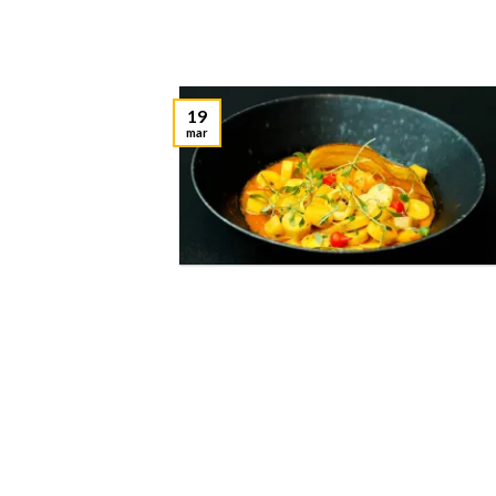
19
mar