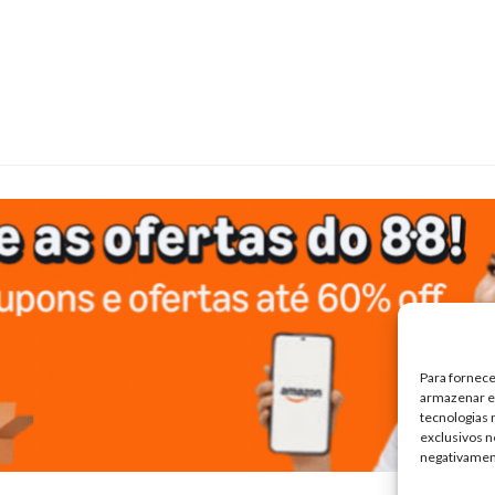
Para fornece
armazenar e/
tecnologias
exclusivos n
negativamen