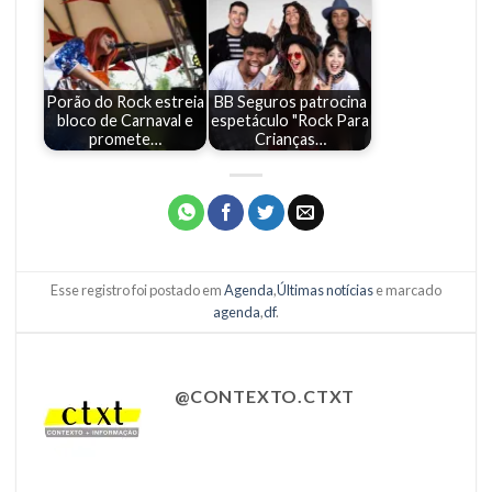
Porão do Rock estreia
BB Seguros patrocina
bloco de Carnaval e
espetáculo "Rock Para
promete…
Crianças…
Esse registro foi postado em
Agenda
,
Últimas notícias
e marcado
agenda
,
df
.
@CONTEXTO.CTXT