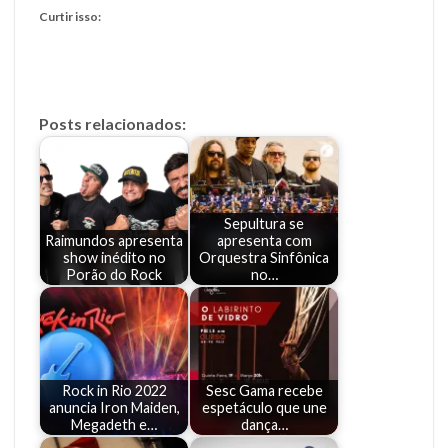
Curtir isso:
Posts relacionados:
Sepultura se
Raimundos apresenta
apresenta com
show inédito no
Orquestra Sinfônica
Porão do Rock
no…
Rock in Rio 2022
Sesc Gama recebe
anuncia Iron Maiden,
espetáculo que une
Megadeth e…
dança…