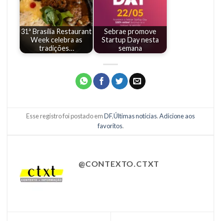
31ª Brasília Restaurant
Sebrae promove
Week celebra as
Startup Day nesta
tradições…
semana
Esse registro foi postado em
DF
,
Últimas notícias
.
Adicione aos
favoritos
.
@CONTEXTO.CTXT