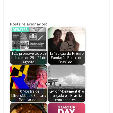
Posts relacionados:
TCU promove ciclo de
12ª Edição do Prêmio
debates de 25 a 27 de
Fundação Banco do
agosto
Brasil de…
IX Mostra de
Livro “Monumental” é
Diversidade e Cultura
lançado em Brasília
Popular do…
com debates…