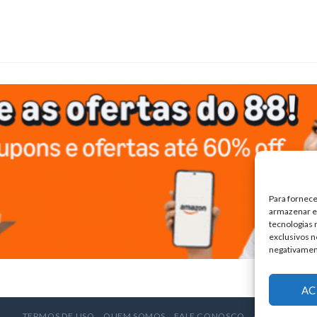
Para fornece
armazenar e/
tecnologias
exclusivos n
negativamen
AC
TERMOS DE USO
QUEM SOMOS
FALE CONOSCO
ANUNCIE