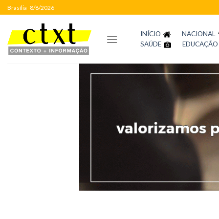
Skip
Brasília
8/8/2026
to
content
INÍCIO
NACIONAL
SAÚDE
EDUCAÇÃO