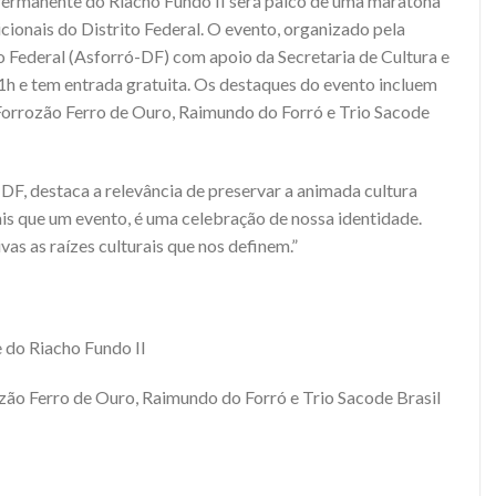
 Permanente do Riacho Fundo II será palco de uma maratona
icionais do Distrito Federal. O evento, organizado pela
o Federal (Asforró-DF) com apoio da Secretaria de Cultura e
h e tem entrada gratuita. Os destaques do evento incluem
Forrozão Ferro de Ouro, Raimundo do Forró e Trio Sacode
DF, destaca a relevância de preservar a animada cultura
ais que um evento, é uma celebração de nossa identidade.
 as raízes culturais que nos definem.”
 do Riacho Fundo II
ozão Ferro de Ouro, Raimundo do Forró e Trio Sacode Brasil