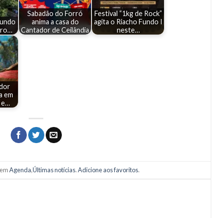
Sabadão do Forró
Festival “1kg de Rock”
Fundo
anima a casa do
agita o Riacho Fundo I
iro…
Cantador de Ceilândia
neste…
dor
a em
 e…
o em
Agenda
,
Últimas notícias
.
Adicione aos favoritos
.