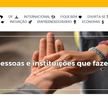
DF
INTERNACIONAL
FIQUE BEM
DIVIRTA-SE
INOVAÇÃO
EMPREENDEDORISMO
ECONOMIA