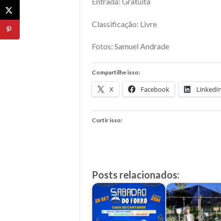
Entrada: Gratuita
Classificação: Livre
Fotos: Samuel Andrade
Compartilhe isso:
X
Facebook
LinkedI
Curtir isso:
Posts relacionados: