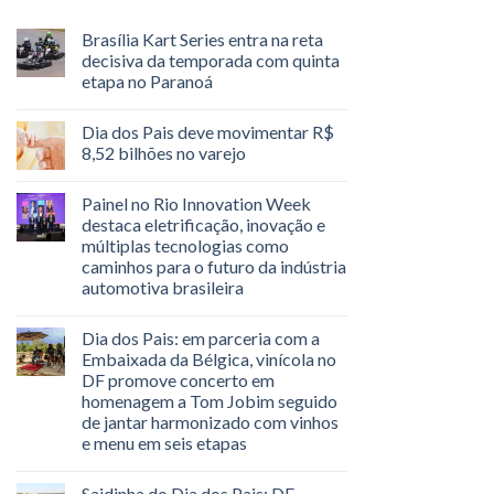
Brasília Kart Series entra na reta
decisiva da temporada com quinta
etapa no Paranoá
Dia dos Pais deve movimentar R$
8,52 bilhões no varejo
Painel no Rio Innovation Week
destaca eletrificação, inovação e
múltiplas tecnologias como
caminhos para o futuro da indústria
automotiva brasileira
Dia dos Pais: em parceria com a
Embaixada da Bélgica, vinícola no
DF promove concerto em
homenagem a Tom Jobim seguido
de jantar harmonizado com vinhos
e menu em seis etapas
Saidinha do Dia dos Pais: DF