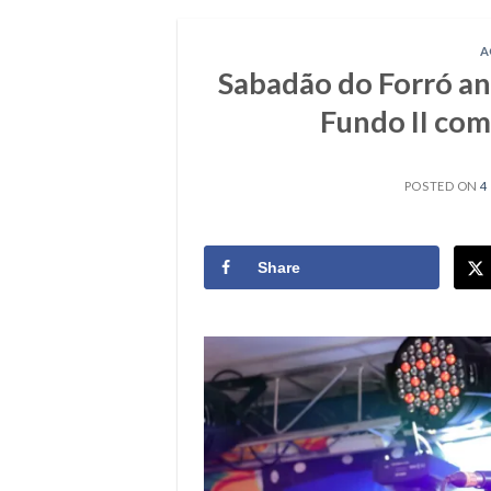
A
Sabadão do Forró a
Fundo II com
POSTED ON
4
Share