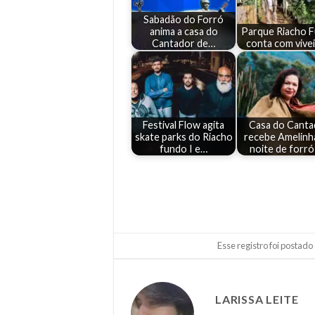
Sabadão do Forró
anima a casa do
Parque Riacho 
Cantador de…
conta com vive
Festival Flow agita
Casa do Canta
skate parks do Riacho
recebe Amelinh
fundo I e…
noite de forró
Esse registro foi postad
LARISSA LEITE