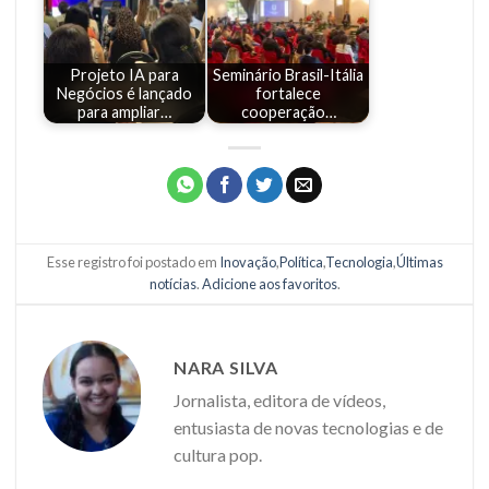
Projeto IA para
Seminário Brasil-Itália
Negócios é lançado
fortalece
para ampliar…
cooperação…
Esse registro foi postado em
Inovação
,
Política
,
Tecnologia
,
Últimas
notícias
.
Adicione aos favoritos
.
NARA SILVA
Jornalista, editora de vídeos,
entusiasta de novas tecnologias e de
cultura pop.