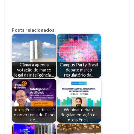
Posts relacionados:
Câmara agenda
Campus Party Brasil
votação do marco
debate marco
legal da inteligência…
regulatório da…
Inteligência artificial é
Webinar debate
o novo tema do Papo
Regulamentação da
de…
Inteligência…