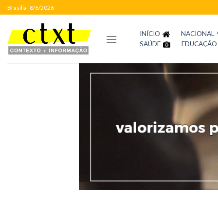
Skip
Brasília
8/6/2026
to
content
INÍCIO
NACIONAL
SAÚDE
EDUCAÇÃO