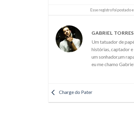
Esse registro foi postado
GABRIEL TORRE
Um tatuador de papéi
histórias, captador 
um sonhador,um rapaz
eu me chamo Gabriel
Charge do Pater