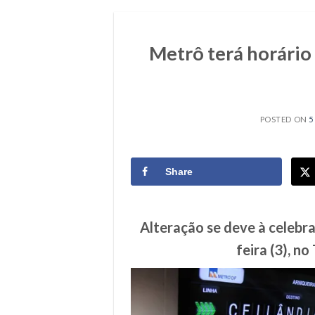
Metrô terá horári
POSTED ON
5
Share
Alteração se deve à celebr
feira (3), n