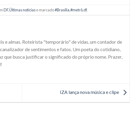
 em
DF
,
Últimas notícias
e marcado
#Brasília
,
#metrô
,
df
.
S
s e almas. Roteirista "temporário" de vidas, um contador de
e canalizador de sentimentos e fatos. Um poeta do cotidiano,
 que busca justificar o significado do próprio nome. Prazer,
!
IZA lança nova música e clipe