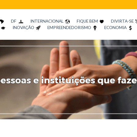
DF
INTERNACIONAL
FIQUE BEM
DIVIRTA-SE
INOVAÇÃO
EMPREENDEDORISMO
ECONOMIA