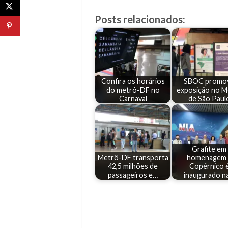
Posts relacionados:
Confira os horários
SBOC promo
do metrô-DF no
exposição no M
Carnaval
de São Paul
Grafite em
Metrô-DF transporta
homenagem 
42,5 milhões de
Copérnico 
passageiros e…
inaugurado n