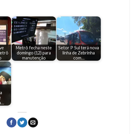
ve
Metrô fecha neste
Setor P Sul terá nova
etrô
domingo (12) para
linha de Zebrinha
o
manutenção
com…
a
é
a…