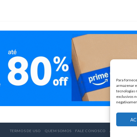
Para fornece
armazenar e/
tecnologias
exclusivos n
negativamen
AC
TERMOS DE USO
QUEM SOMOS
FALE CONOSCO
ANUNCIE