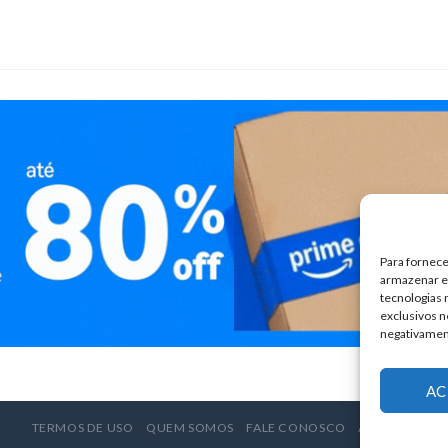
Para fornece
armazenar e/
tecnologias
exclusivos n
negativamen
AC
TERMOS DE USO
QUEM SOMOS
FALE CONOSCO
ANUNCIE