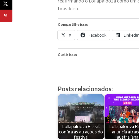
reafirmando o Lollapalooza como um 
brasileiro.
Compartilhe isso:
X
Facebook
LinkedI
Curtir isso:
Posts relacionados:
Lollapalooza Brasil:
Lollapalooza Br
confira as atrações do
anuncia atraç
festival
australiana