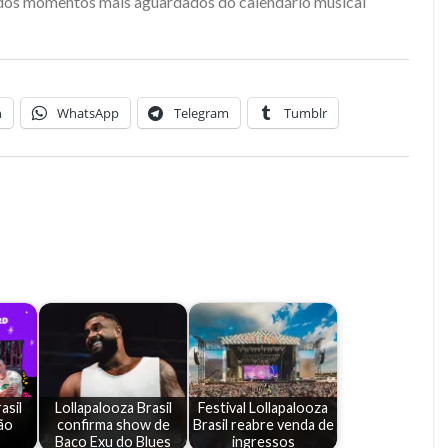
dos momentos mais aguardados do calendário musical
n
WhatsApp
Telegram
Tumblr
asil
Lollapalooza Brasil
Festival Lollapalooza
ão
confirma show de
Brasil reabre venda de
Baco Exu do Blues
ingressos