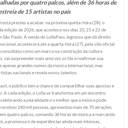
palhadas por quatro palcos, além de 36 horas de
estreia de 15 artistas no país
 está prestes a acabar: na próxima quinta-feira (28), o
 da edição de 2026, que acontece nos dias 20, 21 e 22 de
 São Paulo. A venda do LollaPass, ingresso que dá direito
ocional, acontecerá até a quarta-feira (27), pelo site oficial
 se consolidou como um marco na construção da cultura
s, vai surpreender mais uma vez os fãs e reafirmar sua
e apenas grandes nomes da música internacional, mas
tistas nacionais e revela novos talentos.
rasil, o público tem a chance de compartilhar suas apostas e
p. A cada edição, o Lolla se transforma em um encontro
 celebrando a pluralidade e o melhor que a música pode
l recebeu 240 mil pessoas, apresentou mais de 70 atrações
as em quatro palcos, somando 36 horas de música e marcando
26, a promessa é de experiências ainda mais intensas,