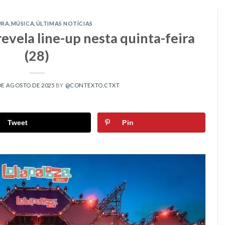
URA
,
MÚSICA
,
ÚLTIMAS NOTÍCIAS
revela line-up nesta quinta-feira
(28)
DE AGOSTO DE 2025
BY
@CONTEXTO.CTXT
Tweet
Pin