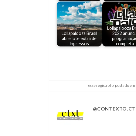
Lollapalooza Br
Lollapalooza Brasil
2022 anunci
abre lote extra de
programaçã
ingressos
completa
Esse registro foi postado em
@CONTEXTO.CT