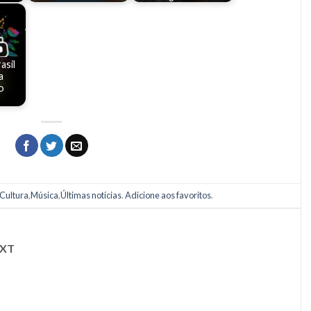
asil
a
o
Cultura
,
Música
,
Últimas notícias
.
Adicione aos favoritos
.
XT