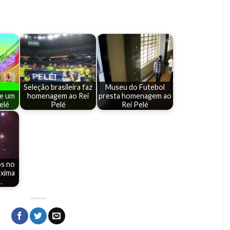
Seleção brasileira faz
Museu do Futebol
e um
homenagem ao Rei
presta homenagem ao
elé
Pelé
Rei Pelé
os no
oxima
…