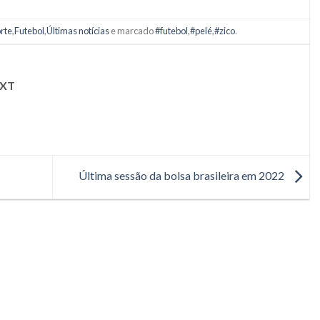
rte
,
Futebol
,
Últimas notícias
e marcado
#futebol
,
#pelé
,
#zico
.
XT
Última sessão da bolsa brasileira em 2022