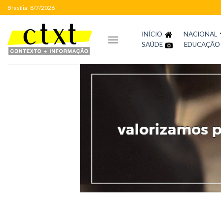
Skip
Brasília
8/7/2026
to
content
INÍCIO
NACIONAL
SAÚDE
EDUCAÇÃO