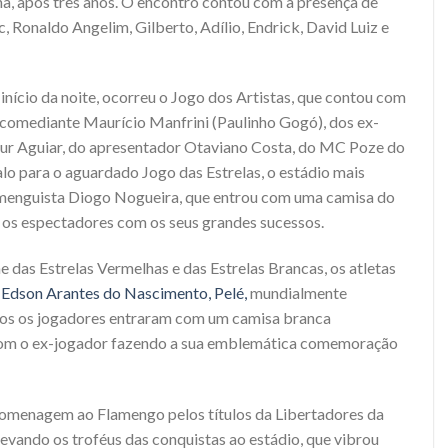
a, após três anos. O encontro contou com a presença de
, Ronaldo Angelim, Gilberto, Adílio, Endrick, David Luiz e
início da noite, ocorreu o Jogo dos Artistas, que contou com
o comediante Maurício Manfrini (Paulinho Gogó), dos ex-
hur Aguiar, do apresentador Otaviano Costa, do MC Poze do
lo para o aguardado Jogo das Estrelas, o estádio mais
amenguista Diogo Nogueira, que entrou com uma camisa do
 os espectadores com os seus grandes sucessos.
e das Estrelas Vermelhas e das Estrelas Brancas, os atletas
o
Edson Arantes do Nascimento, Pelé,
mundialmente
dos os jogadores entraram com um camisa branca
 com o ex-jogador fazendo a sua emblemática comemoração
omenagem ao Flamengo pelos títulos da Libertadores da
evando os troféus das conquistas ao estádio, que vibrou