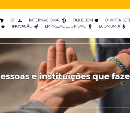
DF
INTERNACIONAL
FIQUE BEM
DIVIRTA-SE
INOVAÇÃO
EMPREENDEDORISMO
ECONOMIA