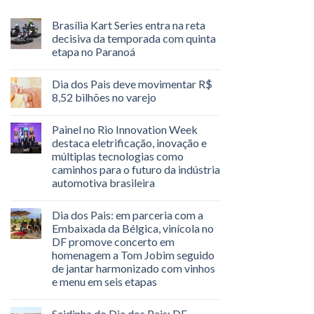
Brasília Kart Series entra na reta
decisiva da temporada com quinta
etapa no Paranoá
Dia dos Pais deve movimentar R$
8,52 bilhões no varejo
Painel no Rio Innovation Week
destaca eletrificação, inovação e
múltiplas tecnologias como
caminhos para o futuro da indústria
automotiva brasileira
Dia dos Pais: em parceria com a
Embaixada da Bélgica, vinícola no
DF promove concerto em
homenagem a Tom Jobim seguido
de jantar harmonizado com vinhos
e menu em seis etapas
Saidinha do Dia dos Pais: DF