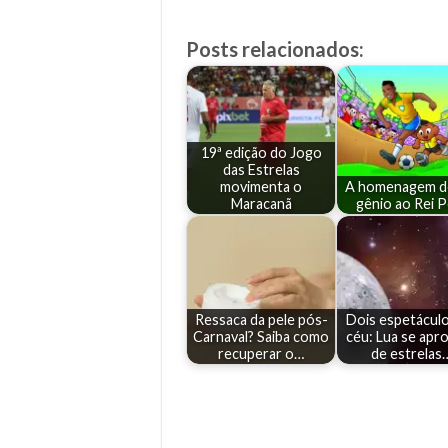
Posts relacionados:
19ª edição do Jogo
das Estrelas
movimenta o
A homenagem d
Maracanã
gênio ao Rei P
Ressaca da pele pós-
Dois espetácul
Carnaval? Saiba como
céu: Lua se apr
recuperar o…
de estrelas