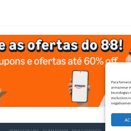
Para fornece
armazenar e/
tecnologias
exclusivos n
negativamen
AC
TERMOS DE USO
QUEM SOMOS
FALE CONOSCO
ANUNCIE