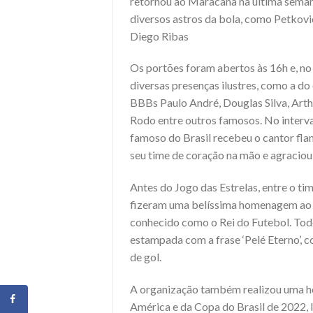
retornou ao Maracanã na última seman
diversos astros da bola, como Petkovic
Diego Ribas
Os portões foram abertos às 16h e, no 
diversas presenças ilustres, como a d
BBBs Paulo André, Douglas Silva, Art
Rodo entre outros famosos. No interva
famoso do Brasil recebeu o cantor fl
seu time de coração na mão e agraciou
Antes do Jogo das Estrelas, entre o tim
fizeram uma belíssima homenagem a
conhecido como o Rei do Futebol. To
estampada com a frase ‘Pelé Eterno’,
de gol.
A organização também realizou uma h
América e da Copa do Brasil de 2022, l