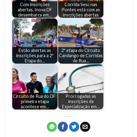
Com inscrições
Corrida Sesc nas
abertas, Inova DF
Pontes está com as
desembarca em…
inscrições abertas
Estão abertas as
2ª etapa do Circuito
inscrições para a 2ª
Candango de Corridas
Etapa do…
de Rua…
Circuito de Rua do DF:
Prorrogadas as
primeira etapa
inscrições da
acontece em…
Especialização em…