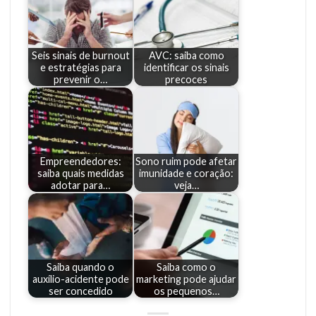
Seis sinais de burnout
AVC: saiba como
e estratégias para
identificar os sinais
prevenir o…
precoces
Empreendedores:
Sono ruim pode afetar
saiba quais medidas
imunidade e coração:
adotar para…
veja…
Saiba quando o
Saiba como o
auxílio-acidente pode
marketing pode ajudar
ser concedido
os pequenos…