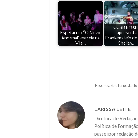
CCBB Brasíli
Espetáculo “O Novo
apresenta
Anormal” estreia na
Frankenstein de
Vila…
Shelley…
Esse registro foi postad
LARISSA LEITE
Diretora de Redação 
Política de Formação
passei por redação d