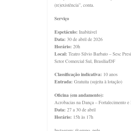
(re)existência”, conta.
Serviço
Espetáculo:
Inabitável
Data:
30 de abril de 2026
Horário:
20h
Local:
Teatro Silvio Barbato – Sesc Pres
Setor Comercial Sul, Brasília/DF
Classificação indicativa:
10 anos
Entrada:
Gratuita (sujeita à lotação)
Oficina (em andamento):
Acrobacias na Dança – Fortalecimento e 
Data:
27 a 30 de abril
Horário:
15h às 17h
Instagram: @grupo_pele