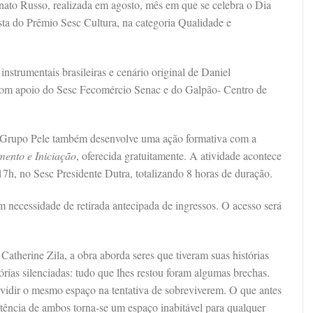
to Russo, realizada em agosto, mês em que se celebra o Dia
sta do Prêmio Sesc Cultura, na categoria Qualidade e
nstrumentais brasileiras e cenário original de Daniel
com apoio do Sesc Fecomércio Senac e do Galpão- Centro de
o Grupo Pele também desenvolve uma ação formativa com a
mento e Iniciação
, oferecida gratuitamente. A atividade acontece
 17h, no Sesc Presidente Dutra, totalizando 8 horas de duração.
em necessidade de retirada antecipada de ingressos. O acesso será
Catherine Zila, a obra aborda seres que tiveram suas histórias
tórias silenciadas: tudo que lhes restou foram algumas brechas.
dividir o mesmo espaço na tentativa de sobreviverem. O que antes
stência de ambos torna-se um espaço inabitável para qualquer