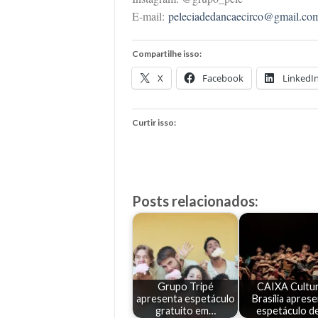
E-mail:
peleciadedancaecirco@gmail.co
Compartilhe isso:
X
Facebook
LinkedI
Curtir isso:
Posts relacionados:
Grupo Tripé
CAIXA Cultur
apresenta espetáculo
Brasília apres
gratuito em…
espetáculo d