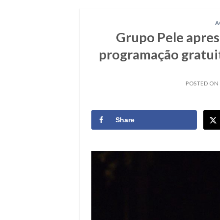
A
Grupo Pele apres
programação gratuit
POSTED ON
Share