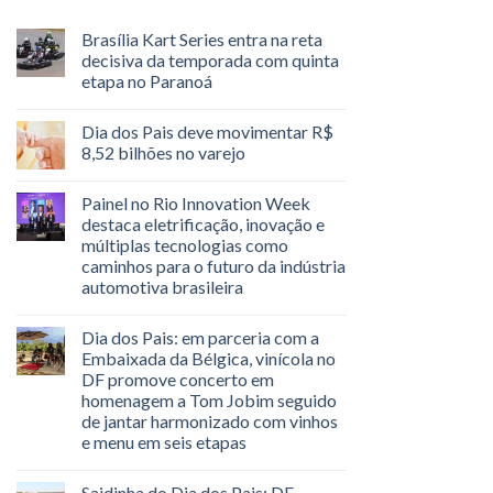
Brasília Kart Series entra na reta
decisiva da temporada com quinta
etapa no Paranoá
Dia dos Pais deve movimentar R$
8,52 bilhões no varejo
Painel no Rio Innovation Week
destaca eletrificação, inovação e
múltiplas tecnologias como
caminhos para o futuro da indústria
automotiva brasileira
Dia dos Pais: em parceria com a
Embaixada da Bélgica, vinícola no
DF promove concerto em
homenagem a Tom Jobim seguido
de jantar harmonizado com vinhos
e menu em seis etapas
Saidinha do Dia dos Pais: DF