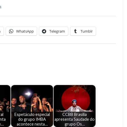
m
n
WhatsApp
Telegram
Tumblr
al
Espetáculo especial
CCBB Brasília
enta
do grupo IMBA
apresenta Saudade do
e…
acontece nesta…
grupo Os…