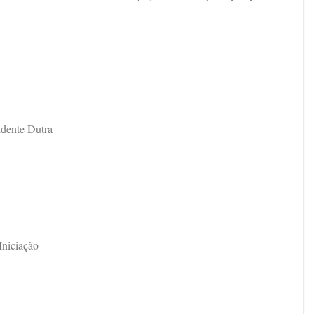
idente Dutra
Iniciação