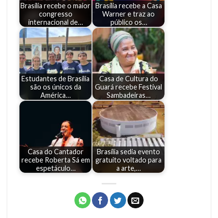
Brasília recebe o maior
Brasília recebe a Casa
congresso
Warner e traz ao
internacional de…
público os…
Estudantes de Brasília
Casa de Cultura do
são os únicos da
Guará recebe Festival
América…
Sambadeiras…
Casa do Cantador
Brasília sedia evento
recebe Roberta Sá em
gratuito voltado para
espetáculo…
a arte,…