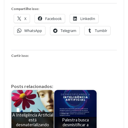
Compartilhe isso:
X
Facebook
LinkedIn
WhatsApp
Telegram
Tumblr
Curtir isso:
Posts relacionados:
A Inteligência Artificial
está
Palestra busca
desmaterializando
desmistificar a