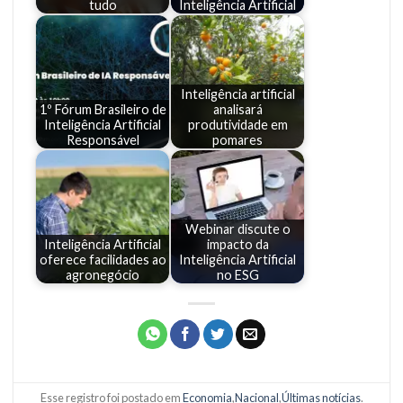
tudo
Inteligência Artificial
Inteligência artificial
1º Fórum Brasileiro de
analisará
Inteligência Artificial
produtividade em
Responsável
pomares
Webinar discute o
Inteligência Artificial
impacto da
oferece facilidades ao
Inteligência Artificial
agronegócio
no ESG
Esse registro foi postado em
Economia
,
Nacional
,
Últimas notícias
.