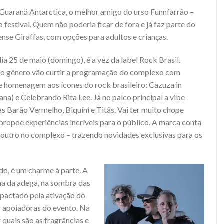
Guaraná Antarctica, o melhor amigo do urso Funnfarrão –
 festival. Quem não poderia ficar de fora e já faz parte do
ense Giraffas, com opções para adultos e crianças.
ia 25 de maio (domingo), é a vez da label Rock Brasil.
do gênero vão curtir a programação do complexo com
 homenagem aos ícones do rock brasileiro: Cazuza in
a) e Celebrando Rita Lee. Já no palco principal a vibe
Barão Vermelho, Biquíni e Titãs. Vai ter muito chope
 propõe experiências incríveis para o público. A marca conta
 outro no complexo – trazendo novidades exclusivas para os
o, é um charme à parte. A
a da adega, na sombra das
mpactado pela ativação do
as apoiadoras do evento. Na
 quais são as fragrâncias e