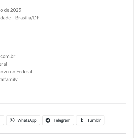
ho de 2025
dade – Brasília/DF
.com.br
eral
Governo Federal
valfamily
n
WhatsApp
Telegram
Tumblr