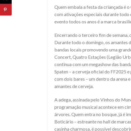
Quem embala a festa da criançada é o 
com ativações especiais durante todo o
evento todos os anos é a marca brasili
Encerrando o terceiro fim de semana, d
Durante todo o domingo, os amantes 
bandas locais promovendo uma grande
Concert, Quatro Estações (Legião Urban
continua com um megashow das bandas 
Spaten – a cerveja oficial do FF2025 e
com dois bares – um dentro da arena e
amantes de cerveja.
A adega, assinada pelo Vinhos do Mund
programação musical acontece em cim
árvores. Quem entra no bosque, já é i
Boticário – estreante no hall de marc
casinha charmosa, é possível descobrir