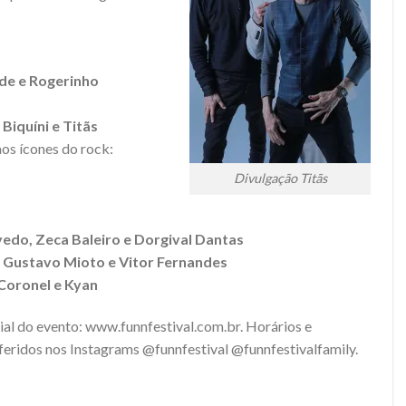
de e Rogerinho
Biquíni e Titãs
aos ícones do rock:
Divulgação Titãs
edo, Zeca Baleiro e Dorgival Dantas
, Gustavo Mioto e Vitor Fernandes
 Coronel e Kyan
cial do evento: www.funnfestival.com.br. Horários e
eridos nos Instagrams @funnfestival @funnfestivalfamily.