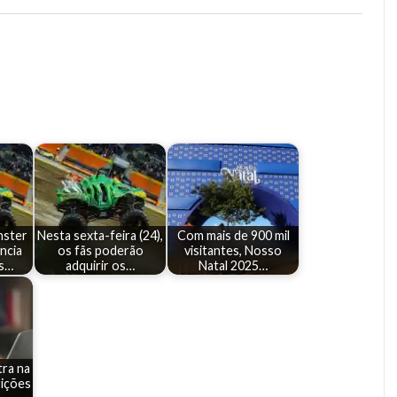
nster
Nesta sexta-feira (24),
Com mais de 900 mil
ncia
os fãs poderão
visitantes, Nosso
es…
adquirir os…
Natal 2025…
tra na
rições