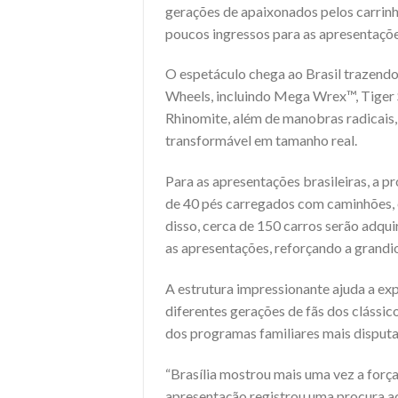
gerações de apaixonados pelos carrin
poucos ingressos para as apresentaçõe
O espetáculo chega ao Brasil trazend
Wheels, incluindo Mega Wrex™, Tiger 
Rhinomite, além de manobras radicais,
transformável em tamanho real.
Para as apresentações brasileiras, a p
de 40 pés carregados com caminhões, 
disso, cerca de 150 carros serão adqui
as apresentações, reforçando a grandi
A estrutura impressionante ajuda a expl
diferentes gerações de fãs dos cláss
dos programas familiares mais disput
“Brasília mostrou mais uma vez a forç
apresentação registrou uma procura ac