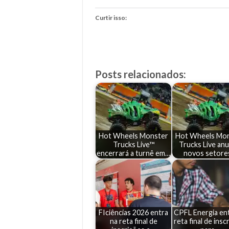
Curtir isso:
Posts relacionados:
Hot Wheels Monster
Hot Wheels Mo
Trucks Live™
Trucks Live anu
encerrará a turnê em…
novos setor
FIciências 2026 entra
CPFL Energia en
na reta final de
reta final de insc