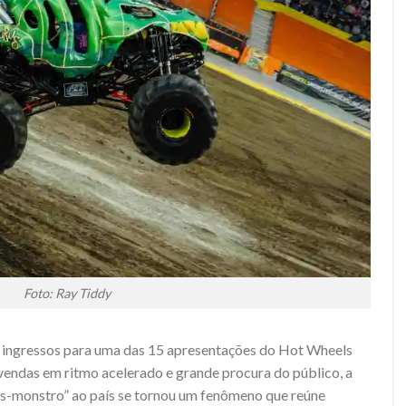
Foto: Ray Tiddy
m ingressos para uma das 15 apresentações do Hot Wheels
endas em ritmo acelerado e grande procura do público, a
es-monstro” ao país se tornou um fenômeno que reúne