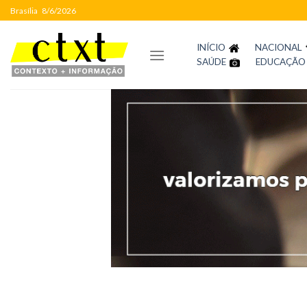
Skip
Brasília
8/6/2026
to
content
INÍCIO
NACIONAL
SAÚDE
EDUCAÇÃO