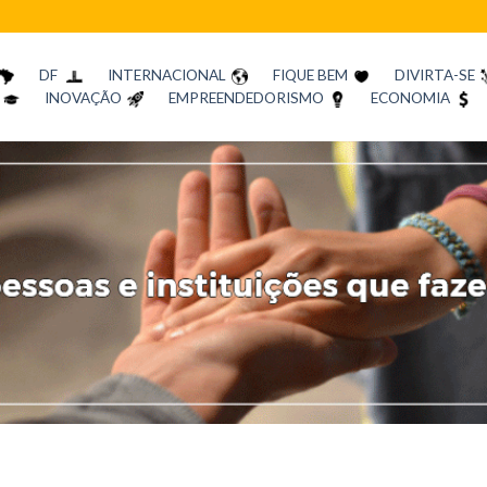
DF
INTERNACIONAL
FIQUE BEM
DIVIRTA-SE
INOVAÇÃO
EMPREENDEDORISMO
ECONOMIA