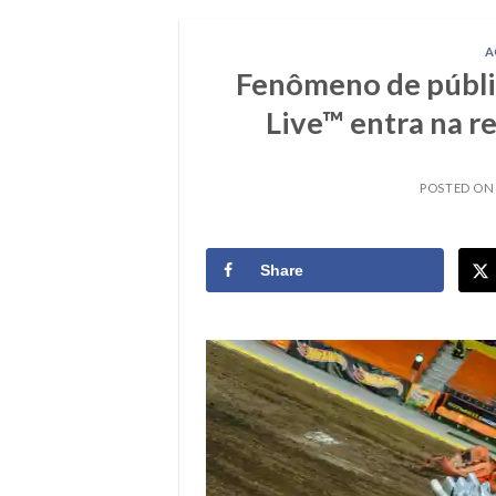
A
Fenômeno de públi
Live™ entra na re
POSTED O
Share