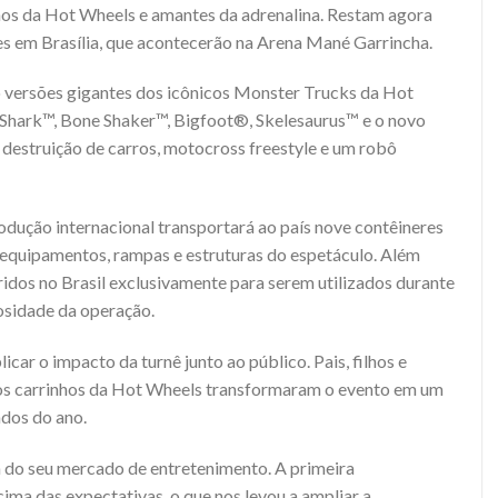
hos da Hot Wheels e amantes da adrenalina. Restam agora
s em Brasília, que acontecerão na Arena Mané Garrincha.
o versões gigantes dos icônicos Monster Trucks da Hot
Shark™, Bone Shaker™, Bigfoot®, Skelesaurus™ e o novo
 destruição de carros, motocross freestyle e um robô
rodução internacional transportará ao país nove contêineres
equipamentos, rampas e estruturas do espetáculo. Além
ridos no Brasil exclusivamente para serem utilizados durante
osidade da operação.
icar o impacto da turnê junto ao público. Pais, filhos e
icos carrinhos da Hot Wheels transformaram o evento em um
ados do ano.
a do seu mercado de entretenimento. A primeira
ima das expectativas, o que nos levou a ampliar a