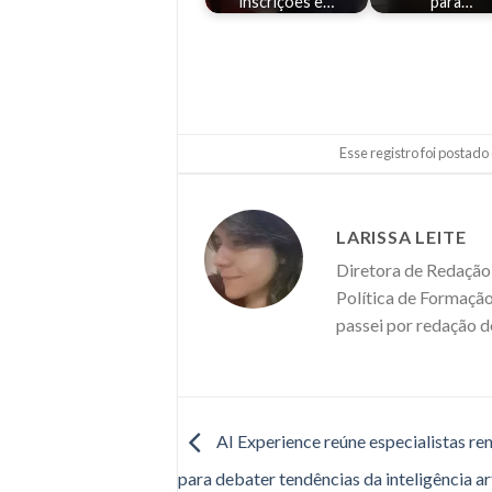
inscrições e…
para…
Esse registro foi postad
LARISSA LEITE
Diretora de Redação 
Política de Formação
passei por redação d
AI Experience reúne especialistas r
para debater tendências da inteligência art