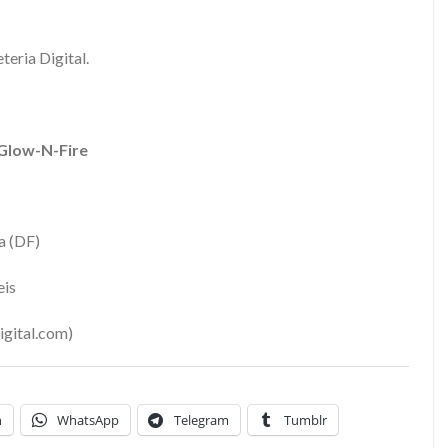
teria Digital.
Glow-N-Fire
a (DF)
eis
digital.com)
n
WhatsApp
Telegram
Tumblr