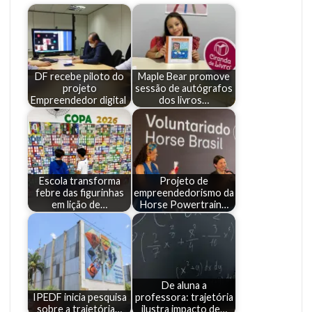
DF recebe piloto do
Maple Bear promove
projeto
sessão de autógrafos
Empreendedor digital
dos livros…
Escola transforma
Projeto de
febre das figurinhas
empreendedorismo da
em lição de…
Horse Powertrain…
De aluna a
IPEDF inicia pesquisa
professora: trajetória
sobre a trajetória…
ilustra impacto de…