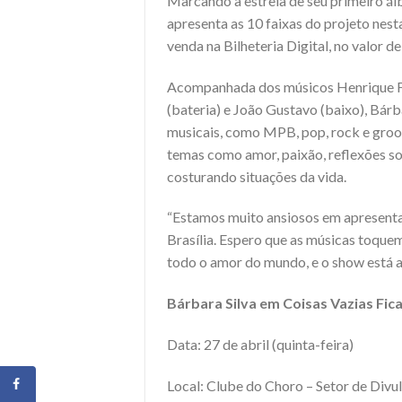
Marcando a estreia de seu primeiro álb
apresenta as 10 faixas do projeto nesta
venda na Bilheteria Digital, no valor 
Acompanhada dos músicos Henrique Ferr
(bateria) e João Gustavo (baixo), Bá
musicais, como MPB, pop, rock e groo
temas como amor, paixão, reflexões s
costurando situações da vida.
“Estamos muito ansiosos em apresentar
Brasília. Espero que as músicas toque
todo o amor do mundo, e o show está ai
Bárbara Silva em Coisas Vazias Fic
Data: 27 de abril (quinta-feira)
Local: Clube do Choro – Setor de Div