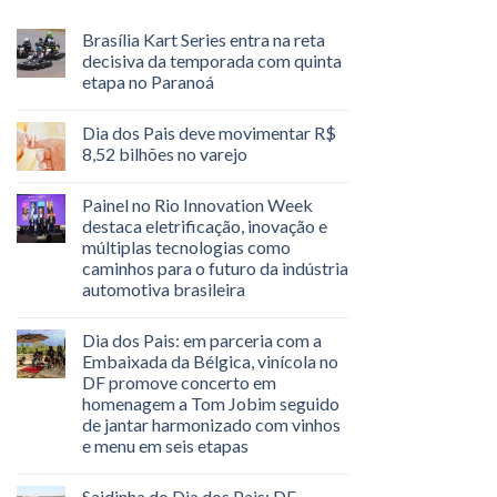
Brasília Kart Series entra na reta
decisiva da temporada com quinta
etapa no Paranoá
Dia dos Pais deve movimentar R$
8,52 bilhões no varejo
Painel no Rio Innovation Week
destaca eletrificação, inovação e
múltiplas tecnologias como
caminhos para o futuro da indústria
automotiva brasileira
Dia dos Pais: em parceria com a
Embaixada da Bélgica, vinícola no
DF promove concerto em
homenagem a Tom Jobim seguido
de jantar harmonizado com vinhos
e menu em seis etapas
Saidinha do Dia dos Pais: DF