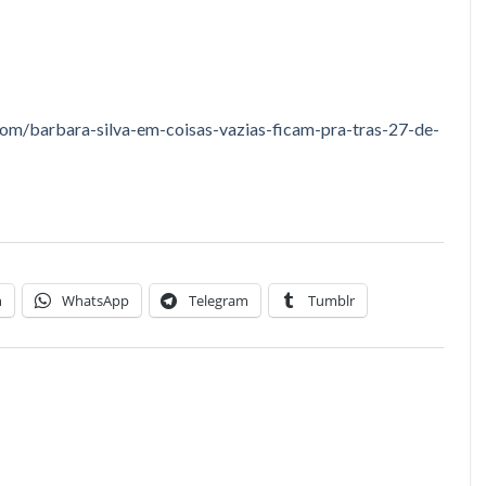
om/barbara-silva-em-coisas-
vazias-ficam-pra-tras-27-de-
n
WhatsApp
Telegram
Tumblr