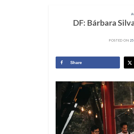
A
DF: Bárbara Silv
POSTED ON
25
Share