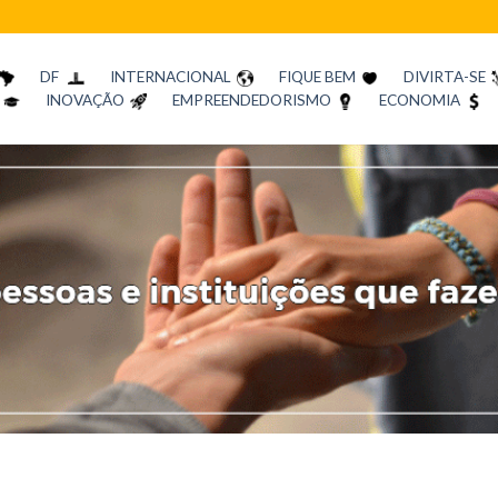
DF
INTERNACIONAL
FIQUE BEM
DIVIRTA-SE
INOVAÇÃO
EMPREENDEDORISMO
ECONOMIA