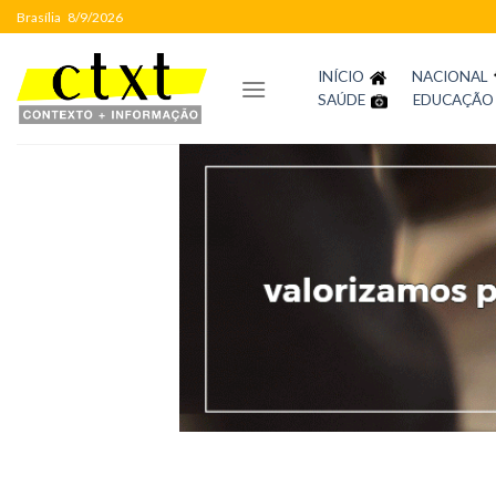
Skip
Brasília
8/9/2026
to
content
INÍCIO
NACIONAL
SAÚDE
EDUCAÇÃO