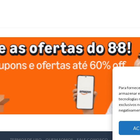
Para fornece
armazenar e/
tecnologias
exclusivos n
negativamen
AC
TERMOS DE USO
QUEM SOMOS
FALE CONOSCO
ANUNCIE