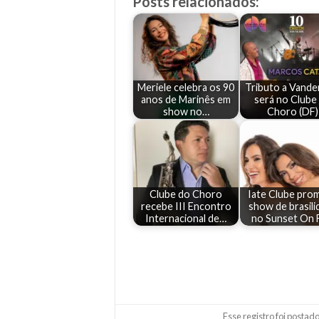
Posts relacionados:
Meriele celebra os 90
Tributo a Vande
anos de Marinês em
será no Clube
show no…
Choro (DF)
Clube do Choro
Iate Clube pro
recebe III Encontro
show de brasili
Internacional de…
no Sunset On 
Esse registro foi postad