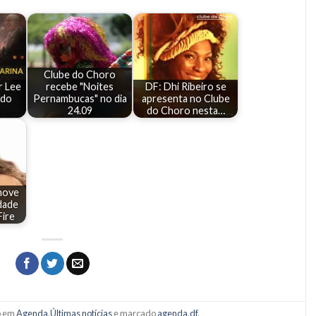
Clube do Choro
r Lee
recebe "Noites
DF: Dhi Ribeiro se
 do
Pernambucas" no dia
apresenta no Clube
24.09
do Choro nesta…
move
dade
Fire
o em
Agenda
,
Últimas notícias
e marcado
agenda
,
df
.