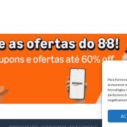
Para fornece
armazenar e/
tecnologias
exclusivos n
negativamen
AC
TERMOS DE USO
QUEM SOMOS
FALE CONOSCO
ANUNCIE