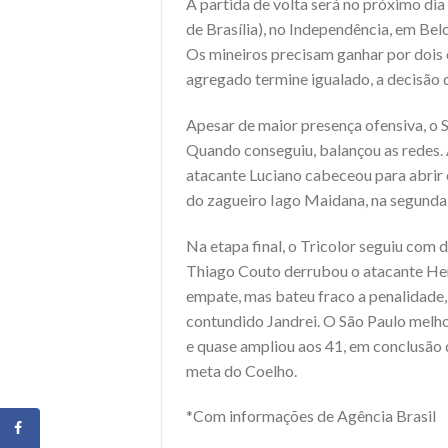
A partida de volta será no próximo dia
de Brasília), no Independência, em Be
Os mineiros precisam ganhar por dois 
agregado termine igualado, a decisão d
Apesar de maior presença ofensiva, o
Quando conseguiu, balançou as redes. Ao
atacante Luciano cabeceou para abrir
do zagueiro Iago Maidana, na segunda t
Na etapa final, o Tricolor seguiu com 
Thiago Couto derrubou o atacante Hen
empate, mas bateu fraco a penalidade, 
contundido Jandrei. O São Paulo melh
e quase ampliou aos 41, em conclusão d
meta do Coelho.
*Com informações de Agência Brasil