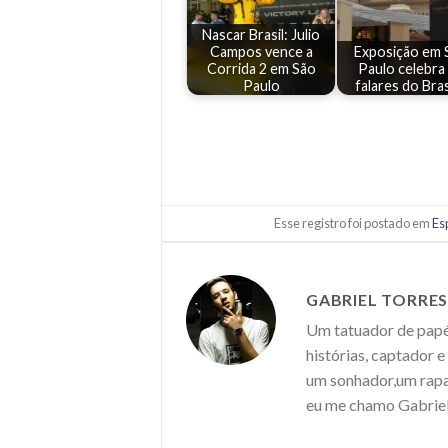
Nascar Brasil: Julio
Campos vence a
Exposição em 
Corrida 2 em São
Paulo celebra
Paulo
falares do Bra
Esse registro foi postado em
Es
GABRIEL TORRE
Um tatuador de papéi
histórias, captador 
um sonhador,um rapaz
eu me chamo Gabriel