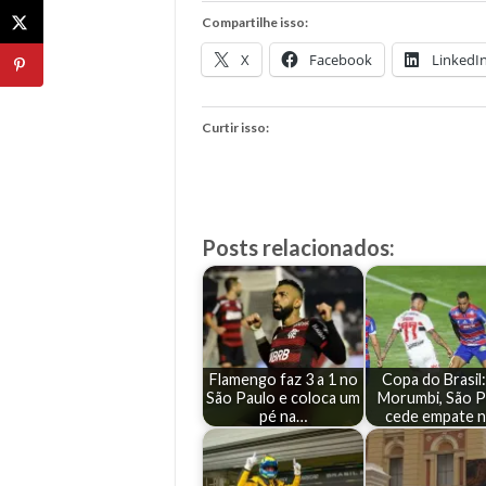
Compartilhe isso:
X
Facebook
LinkedI
Curtir isso:
Posts relacionados:
Flamengo faz 3 a 1 no
Copa do Brasil
São Paulo e coloca um
Morumbi, São P
pé na…
cede empate 