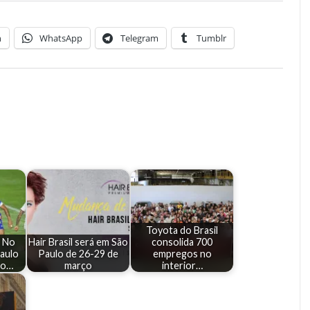
n
WhatsApp
Telegram
Tumblr
Toyota do Brasil
: No
Hair Brasil será em São
consolida 700
aulo
Paulo de 26-29 de
empregos no
no…
março
interior…