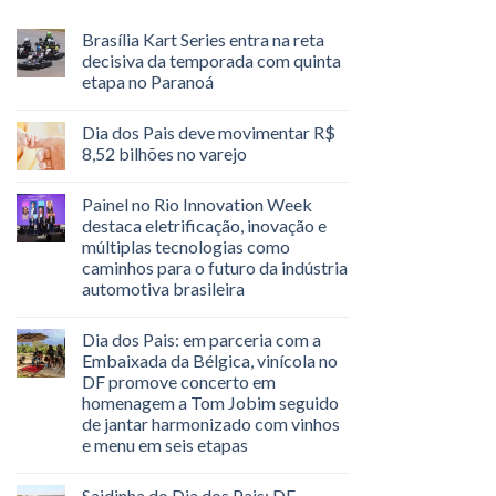
Brasília Kart Series entra na reta
decisiva da temporada com quinta
etapa no Paranoá
Dia dos Pais deve movimentar R$
8,52 bilhões no varejo
Painel no Rio Innovation Week
destaca eletrificação, inovação e
múltiplas tecnologias como
caminhos para o futuro da indústria
automotiva brasileira
Dia dos Pais: em parceria com a
Embaixada da Bélgica, vinícola no
DF promove concerto em
homenagem a Tom Jobim seguido
de jantar harmonizado com vinhos
e menu em seis etapas
Saidinha do Dia dos Pais: DF