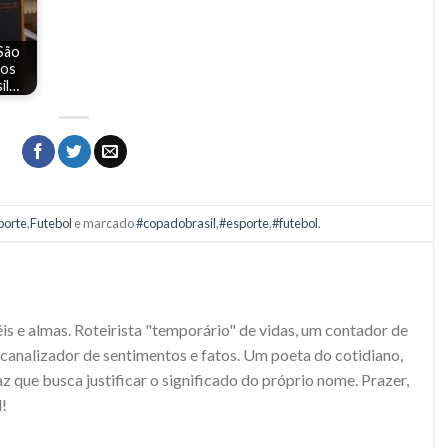
São
 os
sil…
porte
,
Futebol
e marcado
#copadobrasil
,
#esporte
,
#futebol
.
S
s e almas. Roteirista "temporário" de vidas, um contador de
e canalizador de sentimentos e fatos. Um poeta do cotidiano,
 que busca justificar o significado do próprio nome. Prazer,
!