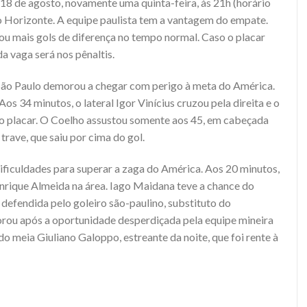
 18 de agosto, novamente uma quinta-feira, às 21h (horário
lo Horizonte. A equipe paulista tem a vantagem do empate.
ou mais gols de diferença no tempo normal. Caso o placar
a vaga será nos pênaltis.
 São Paulo demorou a chegar com perigo à meta do América.
s 34 minutos, o lateral Igor Vinícius cruzou pela direita e o
 o placar. O Coelho assustou somente aos 45, em cabeçada
rave, que saiu por cima do gol.
dificuldades para superar a zaga do América. Aos 20 minutos,
rique Almeida na área. Iago Maidana teve a chance do
defendida pelo goleiro são-paulino, substituto do
orou após a oportunidade desperdiçada pela equipe mineira
o meia Giuliano Galoppo, estreante da noite, que foi rente à