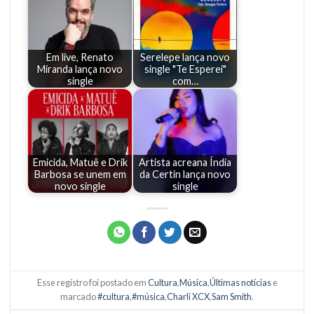
Em live, Renato
Serelepe lança novo
Miranda lança novo
single "Te Esperei"
single
com…
Emicida, Matuê e Drik
Artista acreana Índia
Barbosa se unem em
da Certin lança novo
novo single
single
Esse registro foi postado em
Cultura
,
Música
,
Últimas notícias
e
marcado
#cultura
,
#música
,
Charli XCX
,
Sam Smith
.