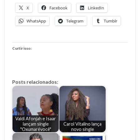
X
Facebook
LinkedIn
WhatsApp
Telegram
Tumblr
Curtir isso:
Posts relacionados:
Valdi Afonjah e Isaar
lançam single
Carol Vitalino lança
"Oxumarévocê"
novo single