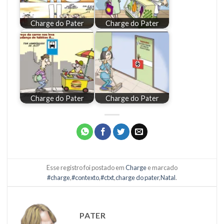
Charge do Pater
Charge do Pater
Charge do Pater
Charge do Pater
Esse registro foi postado em
Charge
e marcado
#charge
,
#contexto
,
#ctxt
,
charge do pater
,
Natal
.
PATER