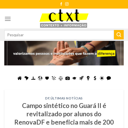
Skip
to
content
DF
,
ÚLTIMAS NOTÍCIAS
Campo sintético no Guará II é
revitalizado por alunos do
RenovaDF e beneficia mais de 200