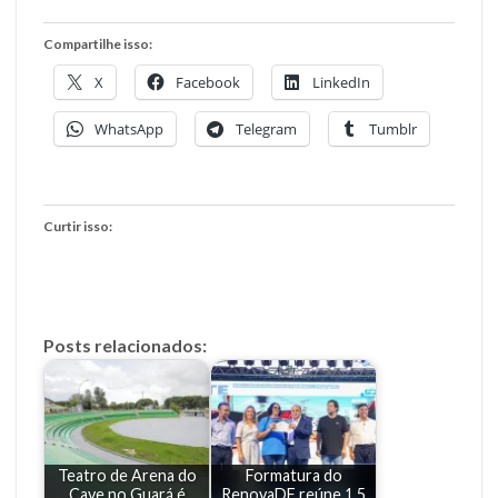
Compartilhe isso:
X
Facebook
LinkedIn
WhatsApp
Telegram
Tumblr
Curtir isso:
Posts relacionados:
Teatro de Arena do
Formatura do
Cave no Guará é
RenovaDF reúne 1,5