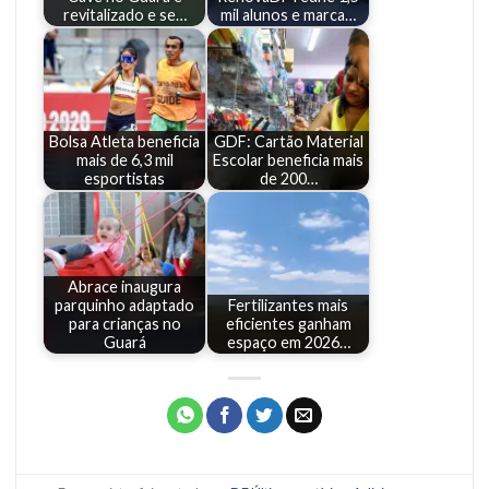
revitalizado e se…
mil alunos e marca…
Bolsa Atleta beneficia
GDF: Cartão Material
mais de 6,3 mil
Escolar beneficia mais
esportistas
de 200…
Abrace inaugura
parquinho adaptado
Fertilizantes mais
para crianças no
eficientes ganham
Guará
espaço em 2026…