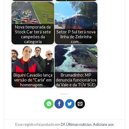
Nova temporada da
Stock Car terá sete
Setor P Sul terá nova
campeões da
linha de Zebrinha
categoria
com…
Biquini Cavadão lança
Brumadinho: MP
versão de "Carla" em
denuncia funcionários
homenagem…
da Vale e da TÜV SÜD,
Esse registro foi postado em
DF
,
Últimas notícias
.
Adicione aos