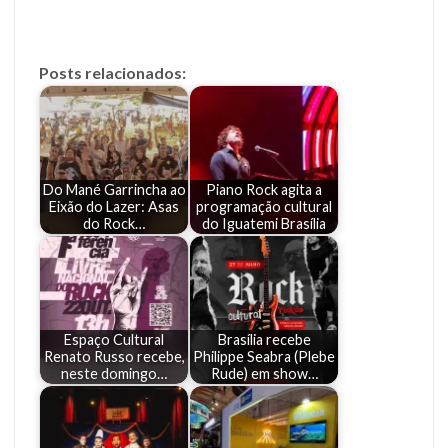
Posts relacionados:
Do Mané Garrincha ao
Piano Rock agita a
Eixão do Lazer: Asas
programação cultural
do Rock…
do Iguatemi Brasília
Espaço Cultural
Brasília recebe
Renato Russo recebe,
Philippe Seabra (Plebe
neste domingo…
Rude) em show…