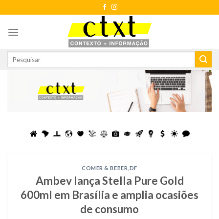
Skip
to
content
COMER & BEBER
,
DF
Ambev lança Stella Pure Gold
600ml em Brasília e amplia ocasiões
de consumo