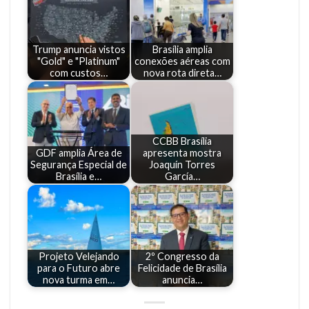
Trump anuncia vistos
Brasília amplia
"Gold" e "Platinum"
conexões aéreas com
com custos…
nova rota direta…
CCBB Brasília
GDF amplia Área de
apresenta mostra
Segurança Especial de
Joaquín Torres
Brasília e…
García…
Projeto Velejando
2º Congresso da
para o Futuro abre
Felicidade de Brasília
nova turma em…
anuncia…