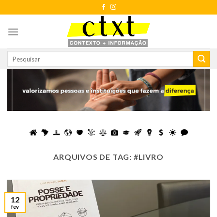
Skip
to
content
ARQUIVOS DE TAG:
#LIVRO
12
fev