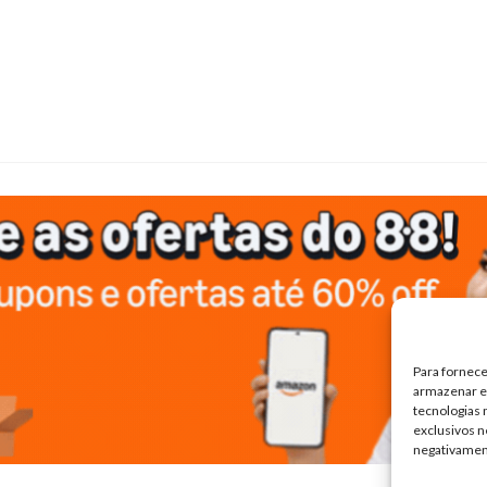
Para fornece
armazenar e/
tecnologias
exclusivos n
negativamen