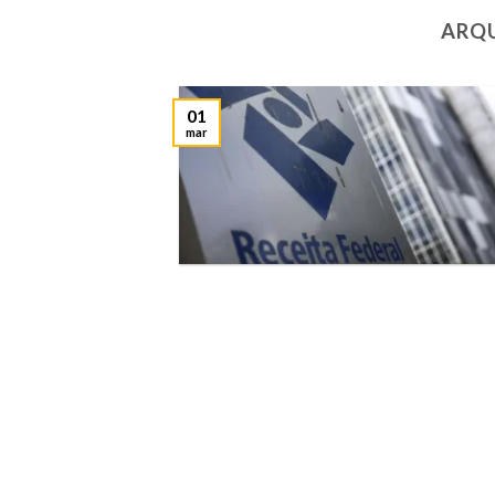
ARQU
01
mar