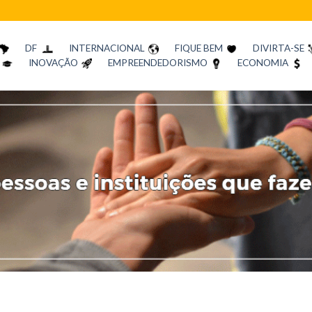
DF
INTERNACIONAL
FIQUE BEM
DIVIRTA-SE
INOVAÇÃO
EMPREENDEDORISMO
ECONOMIA