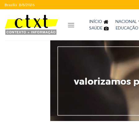
Skip
Brasília
8/8/2026
to
content
INÍCIO
NACIONAL
SAÚDE
EDUCAÇÃO