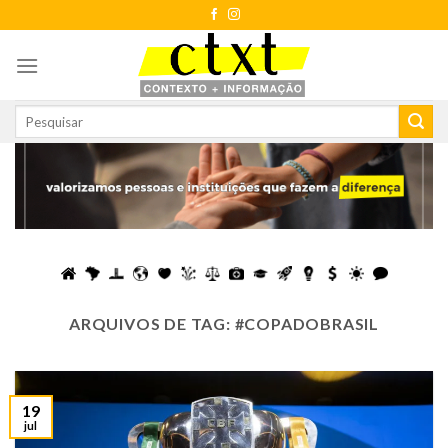
Skip
to
content
ARQUIVOS DE TAG:
#COPADOBRASIL
19
jul