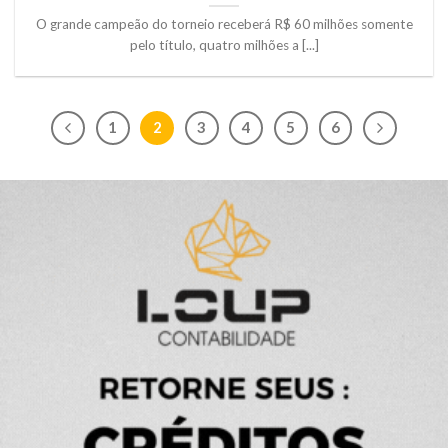
O grande campeão do torneio receberá R$ 60 milhões somente
pelo título, quatro milhões a [...]
1
2
3
4
5
6