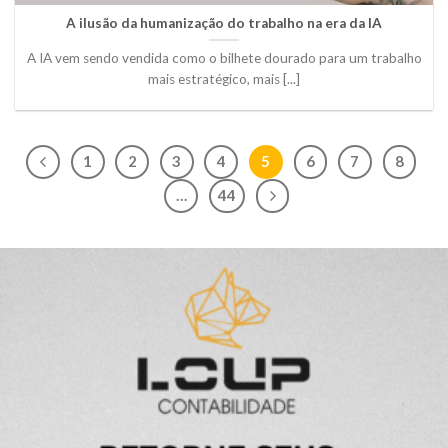
A ilusão da humanização do trabalho na era da IA
A IA vem sendo vendida como o bilhete dourado para um trabalho
mais estratégico, mais [...]
1
2
3
4
5
6
7
8
…
44