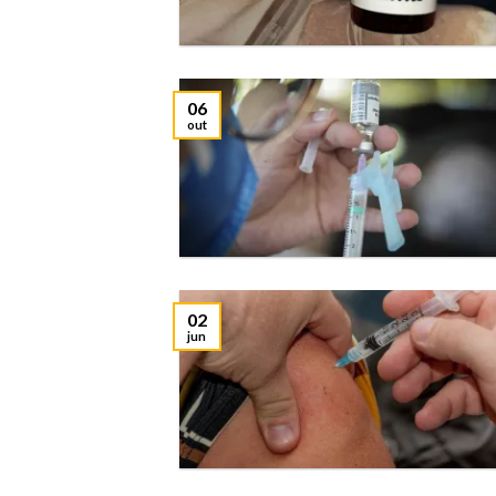
06
out
02
jun