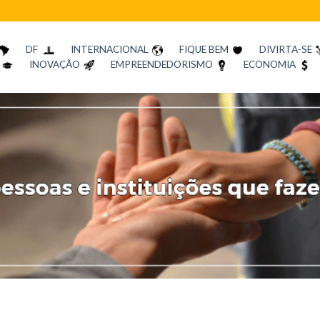
DF
INTERNACIONAL
FIQUE BEM
DIVIRTA-SE
INOVAÇÃO
EMPREENDEDORISMO
ECONOMIA