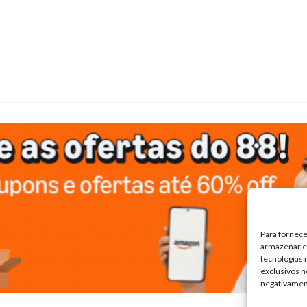
Para fornece
armazenar e/
tecnologias
exclusivos n
negativamen