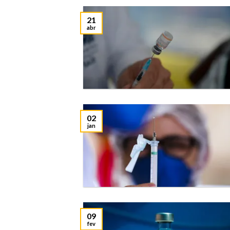
21
abr
02
jan
09
fev