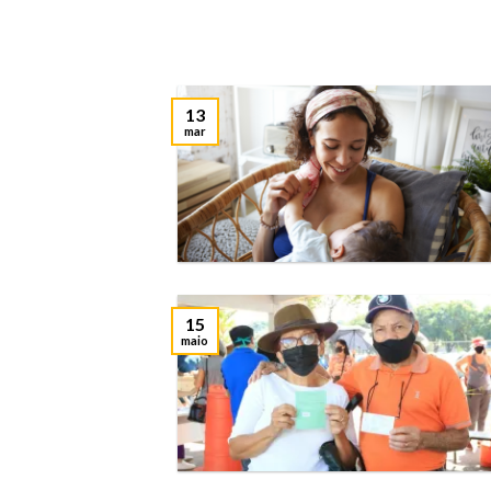
13
mar
15
maio