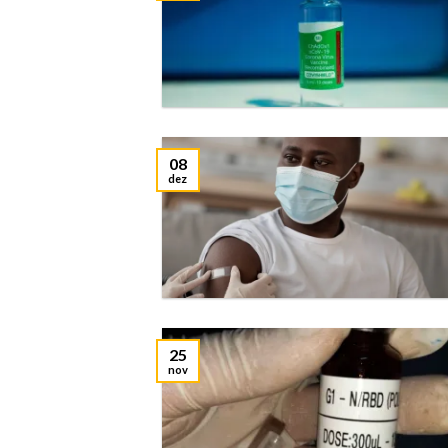
08
dez
25
nov