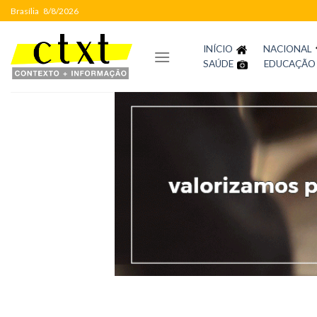
Skip
Brasília
8/8/2026
to
content
INÍCIO
NACIONAL
SAÚDE
EDUCAÇÃO