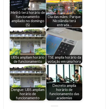
Metrô terá horário de
funcionamento
Dia das mães: Parque
ampliado no domingo
Nicolândia terá
(5)
entrada…
UBSs ampliam horário
TSE amplia horário da
de funcionamento
votação em uma hora
Decreto amplia
Dengue: UBS ampliam
horário de
horário de
funcionamento das
funcionamento
academias