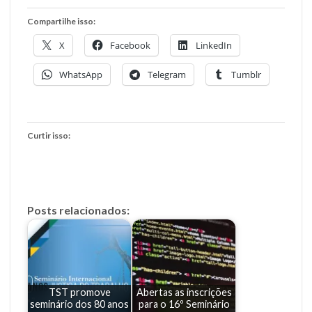
Compartilhe isso:
X
Facebook
LinkedIn
WhatsApp
Telegram
Tumblr
Curtir isso:
Posts relacionados:
TST promove
Abertas as inscrições
seminário dos 80 anos
para o 16º Seminário