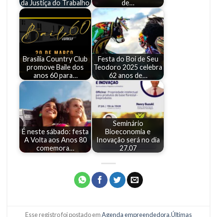
da Justiça do Trabalho
de…
Brasília Country Club
Festa do Boi de Seu
promove Baile dos
Teodoro 2025 celebra
anos 60 para…
62 anos de…
Seminário
É neste sábado: festa
Bioeconomia e
A Volta aos Anos 80
Inovação será no dia
comemora…
27.07
Esse registro foi postado em
Agenda empreendedora
,
Últimas