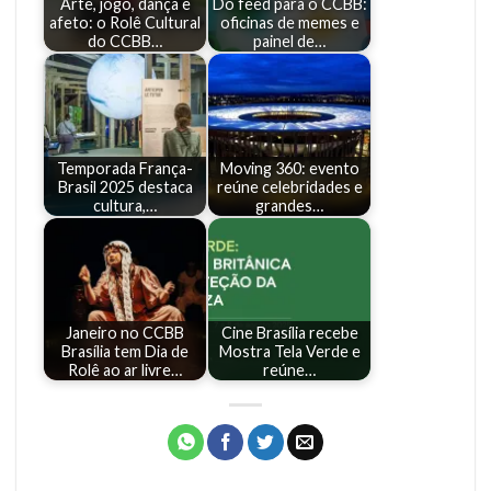
Arte, jogo, dança e
Do feed para o CCBB:
afeto: o Rolê Cultural
oficinas de memes e
do CCBB…
painel de…
Temporada França-
Moving 360: evento
Brasil 2025 destaca
reúne celebridades e
cultura,…
grandes…
Janeiro no CCBB
Cine Brasília recebe
Brasília tem Dia de
Mostra Tela Verde e
Rolê ao ar livre…
reúne…