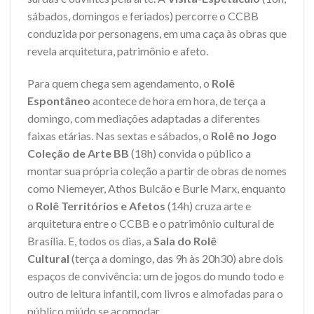
sábados, domingos e feriados) percorre o CCBB
conduzida por personagens, em uma caça às obras que
revela arquitetura, patrimônio e afeto.
Para quem chega sem agendamento, o
Rolê
Espontâneo
acontece de hora em hora, de terça a
domingo, com mediações adaptadas a diferentes
faixas etárias. Nas sextas e sábados, o
Rolê no Jogo
Coleção de Arte BB
(18h) convida o público a
montar sua própria coleção a partir de obras de nomes
como Niemeyer, Athos Bulcão e Burle Marx, enquanto
o
Rolê Territórios e Afetos
(14h) cruza arte e
arquitetura entre o CCBB e o patrimônio cultural de
Brasília. E, todos os dias, a
Sala do Rolê
Cultural
(terça a domingo, das 9h às 20h30) abre dois
espaços de convivência: um de jogos do mundo todo e
outro de leitura infantil, com livros e almofadas para o
público miúdo se acomodar.