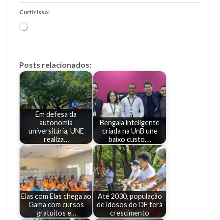
Curtir isso:
Carregando...
Posts relacionados:
Em defesa da
autonomia
Bengala inteligente
universitária, UNE
criada na UnB une
realiza…
baixo custo,…
Elas com Elas chega ao
Até 2030, população
Gama com cursos
de idosos do DF terá
gratuitos e…
crescimento