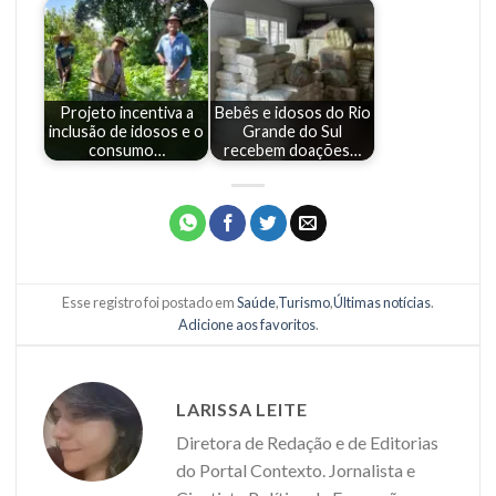
Projeto incentiva a
Bebês e idosos do Rio
inclusão de idosos e o
Grande do Sul
consumo…
recebem doações…
Esse registro foi postado em
Saúde
,
Turismo
,
Últimas notícias
.
Adicione aos favoritos
.
LARISSA LEITE
Diretora de Redação e de Editorias
do Portal Contexto. Jornalista e