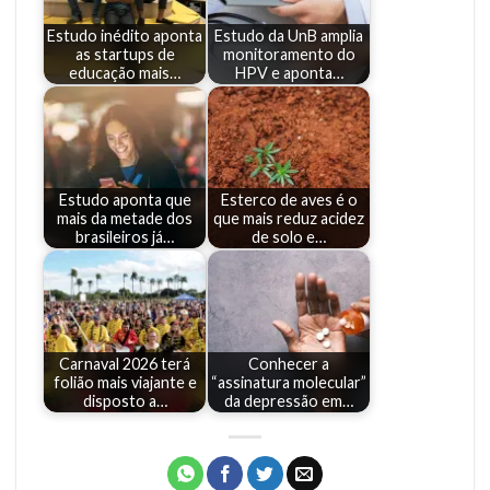
Estudo inédito aponta
Estudo da UnB amplia
as startups de
monitoramento do
educação mais…
HPV e aponta…
Estudo aponta que
Esterco de aves é o
mais da metade dos
que mais reduz acidez
brasileiros já…
de solo e…
Carnaval 2026 terá
Conhecer a
folião mais viajante e
“assinatura molecular”
disposto a…
da depressão em…