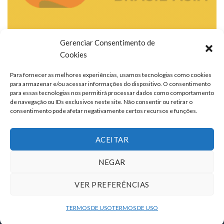
Gerenciar Consentimento de
Cookies
Para fornecer as melhores experiências, usamos tecnologias como cookies
para armazenar e/ou acessar informações do dispositivo. O consentimento
para essas tecnologias nos permitirá processar dados como comportamento
de navegação ou IDs exclusivos neste site. Não consentir ou retirar o
consentimento pode afetar negativamente certos recursos e funções.
ACEITAR
NEGAR
VER PREFERÊNCIAS
TERMOS DE USO
QUEM SOMOS
FALE CONOSCO
ANUNCIE
TERMOS DE USO
TERMOS DE USO
Copyright 2026 ©
portalcontexto.com.br