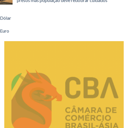
presos mas população deve redobrar cuidados
Dólar
Euro