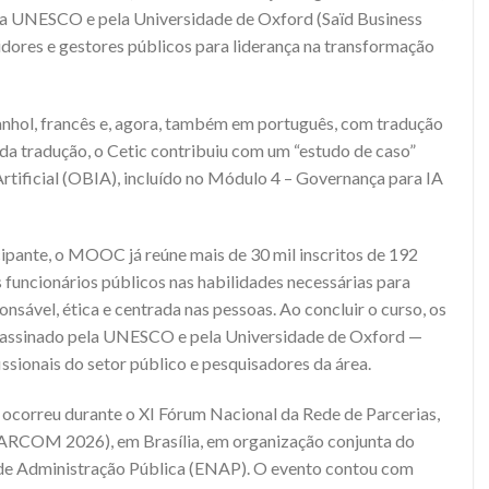
la UNESCO e pela Universidade de Oxford (Saïd Business
idores e gestores públicos para liderança na transformação
panhol, francês e, agora, também em português, com tradução
da tradução, o Cetic contribuiu com um “estudo de caso”
rtificial (OBIA), incluído no Módulo 4 – Governança para IA
cipante, o MOOC já reúne mais de 30 mil inscritos de 192
s funcionários públicos nas habilidades necessárias para
nsável, ética e centrada nas pessoas. Ao concluir o curso, os
o assinado pela UNESCO e pela Universidade de Oxford —
issionais do setor público e pesquisadores da área.
ocorreu durante o XI Fórum Nacional da Rede de Parcerias,
PARCOM 2026), em Brasília, em organização conjunta do
 de Administração Pública (ENAP). O evento contou com