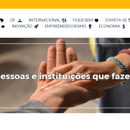
DF
INTERNACIONAL
FIQUE BEM
DIVIRTA-SE
INOVAÇÃO
EMPREENDEDORISMO
ECONOMIA