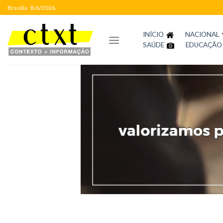
Skip
Brasília
8/6/2026
to
content
INÍCIO
NACIONAL
SAÚDE
EDUCAÇÃO