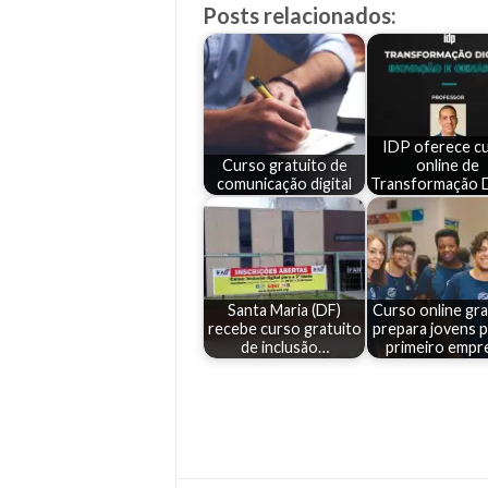
Posts relacionados:
IDP oferece c
Curso gratuito de
online de
comunicação digital
Transformação D
Santa Maria (DF)
Curso online gra
recebe curso gratuito
prepara jovens p
de inclusão…
primeiro empr