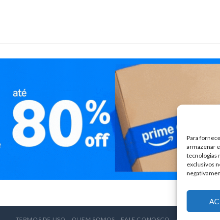
Para fornece
armazenar e/
tecnologias
exclusivos n
negativamen
AC
TERMOS DE USO
QUEM SOMOS
FALE CONOSCO
ANUNCIE