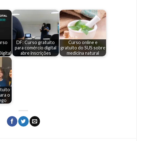
urso
DF: Curso gratuito
Curso online e
para comércio digital
gratuito do SUS sobre
igital
abre inscrições
medicina natural
tuito
ara o
ego