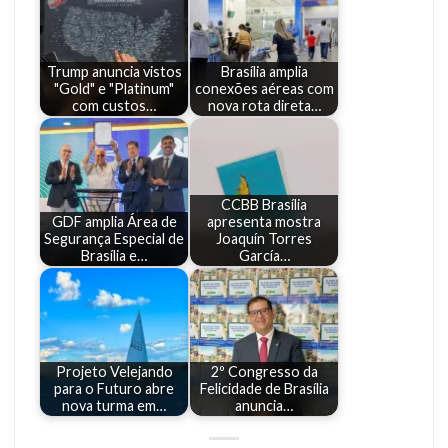
Trump anuncia vistos
Brasília amplia
"Gold" e "Platinum"
conexões aéreas com
com custos…
nova rota direta…
CCBB Brasília
GDF amplia Área de
apresenta mostra
Segurança Especial de
Joaquín Torres
Brasília e…
García…
Projeto Velejando
2º Congresso da
para o Futuro abre
Felicidade de Brasília
nova turma em…
anuncia…