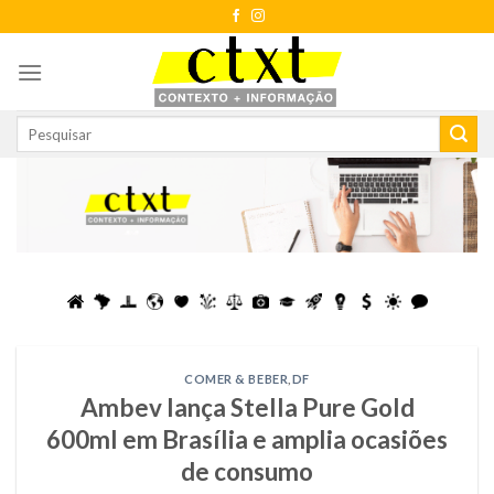
Skip
to
content
COMER & BEBER
,
DF
Ambev lança Stella Pure Gold
600ml em Brasília e amplia ocasiões
de consumo